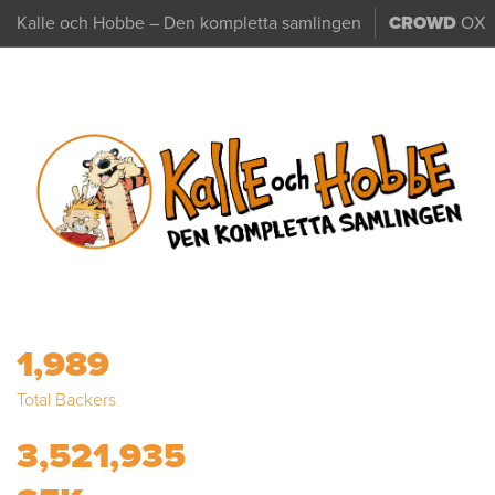
Kalle och Hobbe – Den kompletta samlingen
CROWD
OX
1,989
Total Backers
3,521,935